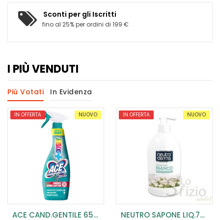
Sconti per gli Iscritti
fino al 25% per ordini di 199 €
I PIÙ VENDUTI
Più Votati
In Evidenza
IN OFFERTA
NUOVO
IN OFFERTA
NUOVO
ACE CAND.GENTILE 650 ML SPRAY (conf.10pz)
NEUTRO SAPONE LIQ.750 ML MUSCHIO ALOE (CONF.12 PZ)