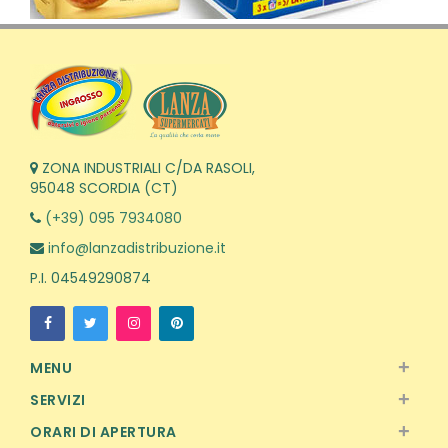
ZONA INDUSTRIALI C/DA RASOLI,
95048 SCORDIA (CT)
(+39) 095 7934080
info@lanzadistribuzione.it
P.I. 04549290874
+
MENU
+
SERVIZI
+
ORARI DI APERTURA