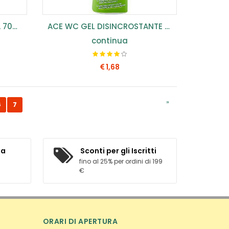
ACE WC GEL CANDEGGINA 700 ML (CONF.12PZ) ...
ACE WC GEL DISINCROSTANTE 700 ML (CONF.12PZ) ...
continua
1,68
COMPRA SUBITO
»
6
7
ta
Sconti per gli Iscritti
fino al 25% per ordini di 199
€
ORARI DI APERTURA