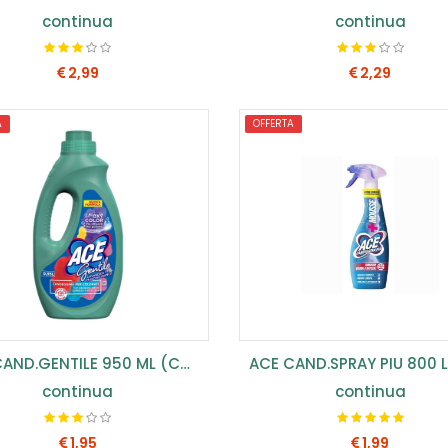
continua
continua
2,99
2,29
A
OFFERTA
COMPRA SUBITO
COMPRA SUBITO
ACE CAND.GENTILE 950 ML (CONF.8PZ) PROFUMATA ...
continua
continua
1,95
1,99