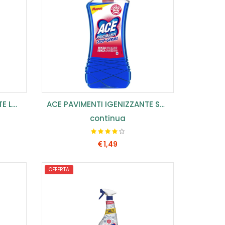
ACE PAVIMENTI IGENIZZANTE LAVANDA 1 LT (CONF.8PZ) ...
ACE PAVIMENTI IGENIZZANTE STOP GERM 1 LT (COF.8...
continua
1,49
OFFERTA
COMPRA SUBITO