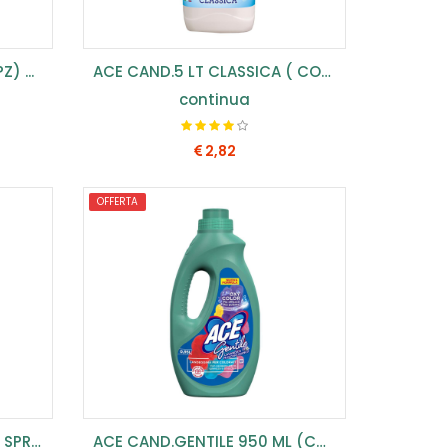
) ...
ACE CAND.5 LT CLASSICA ( CONF.2PZ) ...
continua
2,82
OFFERTA
COMPRA SUBITO
ACE CAND.GENTILE 650 ML SPRAY (CONF.10PZ) ...
ACE CAND.GENTILE 950 ML (CONF.8PZ) ...