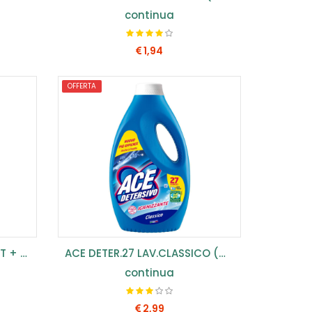
continua
1,94
OFFERTA
COMPRA SUBITO
ACE CAND.SPRAY PIU 800 LT + FRESCO(CONF.8) ...
ACE DETER.27 LAV.CLASSICO (CONF.3PZ) ...
continua
2,99