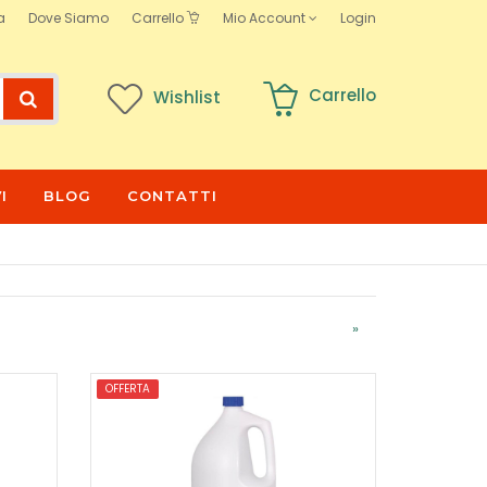
a
Dove Siamo
Carrello
Mio Account
Login
Carrello
Wishlist
I
BLOG
CONTATTI
»
OFFERTA