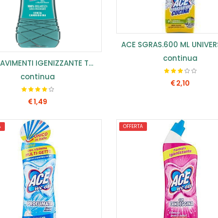
continua
ACE PAVIMENTI IGENIZZANTE TALCO 1 LT (CONF.8PZ) ...
continua
2,10
1,49
COMPRA SUBITO
A
OFFERTA
COMPRA SUBITO