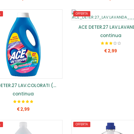
A
OFFERTA
COMPRA SUBITO
COMPRA SUBITO
ACE DETER.27 LAV.LAVANDA
continua
2,99
COMPRA SUBITO
ACE DETER.27 LAV.COLORATI (CONF.3 PZ) ...
continua
2,99
A
OFFERTA
COMPRA SUBITO