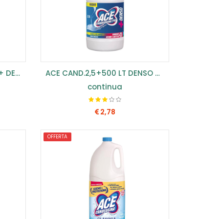
ACE CAND.1 LT DENSO BLU + DENSA (COF.8PZ) ...
ACE CAND.2,5+500 LT DENSO PIU (CONF.2PZ) ...
continua
2,78
OFFERTA
COMPRA SUBITO