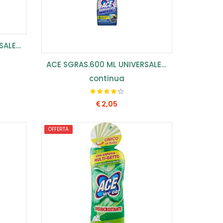
ACE SGRAS.600 ML UNIVERSALE CUCINA (CONF.8 PZ) ...
ACE SGRAS.600 ML UNIVERSALE LIMONE (CONF.8 PZ) ...
continua
2,05
OFFERTA
COMPRA SUBITO