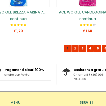
ACE WC GEL BREZZA MARINA 700 ML (CONF.12 PZ) ...
continua
continua
1,70
1,68
COMPRA SUBITO
COMPRA SUBITO
1
2
3
4
5
Pagamenti sicuri 100%
Assistenza gratui
anche con PayPal
Chiama il: (+39) 095
7934080
MENU
SERVIZI