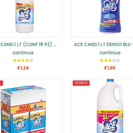
CAND.1 LT (CONF.18 PZ) ...
continua
continua
1,24
1,65
A
OFFERTA
COMPRA SUBITO
COMPRA SUBITO