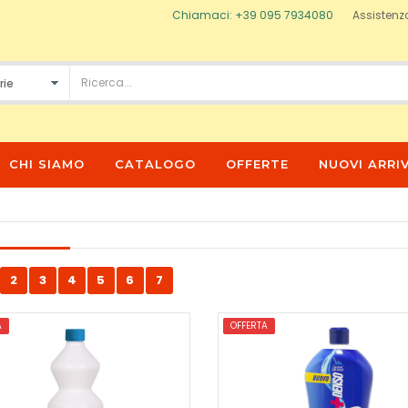
Chiamaci: +39 095 7934080
Assistenz
CHI SIAMO
CATALOGO
OFFERTE
NUOVI ARRIV
2
3
4
5
6
7
A
OFFERTA