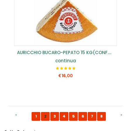
AURICCHIO BUCARO-PEPATO 15 KG(CONF.2,5 KG) ...
continua
16,00
COMPRA SUBITO
«
»
1
2
3
4
5
6
7
8