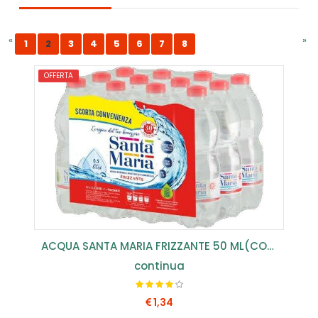
«
»
1
2
3
4
5
6
7
8
OFFERTA
ACQUA SANTA MARIA FRIZZANTE 50 ML(CONF.12 PZ) ...
continua
1,34